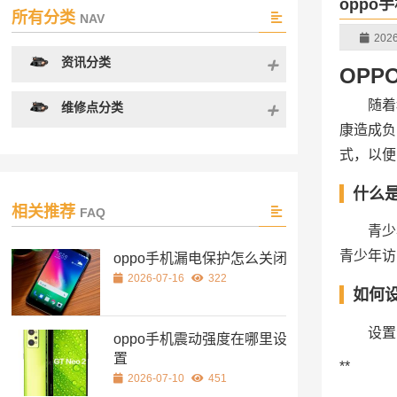
oppo
所有分类
NAV
2026
资讯分类
OP
随着
维修点分类
康造成负
式，以便
什么
相关推荐
FAQ
青少
青少年访
oppo手机漏电保护怎么关闭
2026-07-16
322
如何
设置
oppo手机震动强度在哪里设
置
**
2026-07-10
451