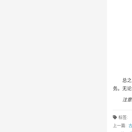
总之
务。无论
注意
标签:
上一篇: