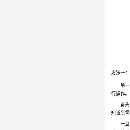
方法一：
第一
行操作。
首先
知道所需
一旦