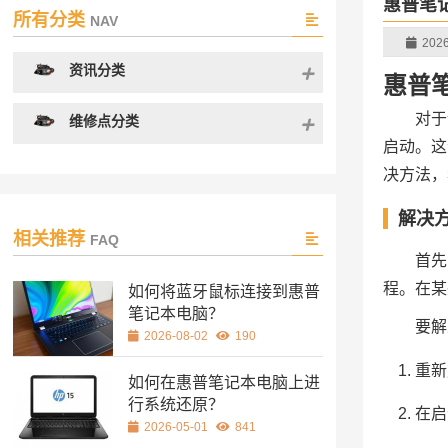
惠普笔
所有分类
NAV
2026
资讯分类
惠普
对于
维修点分类
启动。这
决方法，
解决方
相关推荐
FAQ
首先
程。在某
如何将蓝牙鼠标连接到惠普
笔记本电脑？
要解
2026-08-02
190
重新
如何在惠普笔记本电脑上进
行系统还原？
在启
2026-05-01
841