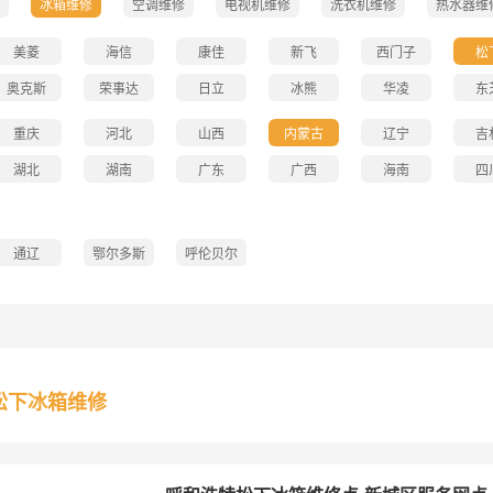
冰箱维修
空调维修
电视机维修
洗衣机维修
热水器维
美菱
海信
康佳
新飞
西门子
松
奥克斯
荣事达
日立
冰熊
华凌
东
重庆
河北
山西
内蒙古
辽宁
吉
湖北
湖南
广东
广西
海南
四
通辽
鄂尔多斯
呼伦贝尔
松下冰箱维修