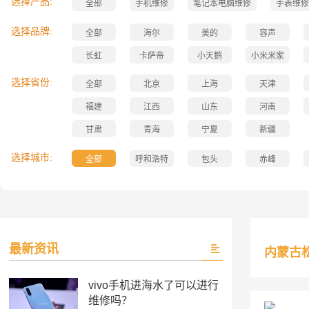
选择产品:
全部
手机维修
笔记本电脑维修
手表维修
选择品牌:
全部
海尔
美的
容声
长虹
卡萨帝
小天鹅
小米米家
选择省份:
全部
北京
上海
天津
福建
江西
山东
河南
甘肃
青海
宁夏
新疆
选择城市:
全部
呼和浩特
包头
赤峰
最新资讯
内蒙古
vivo手机进海水了可以进行
维修吗？