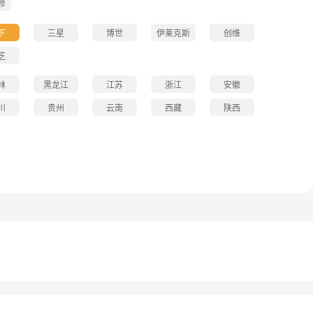
修
下
三星
博世
伊莱克斯
创维
芝
林
黑龙江
江苏
浙江
安徽
川
贵州
云南
西藏
陕西