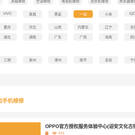
冰箱维修
空调维修
电视机维修
洗衣机维修
热水器维
VIVO
iQ
真我
黑鲨
一加
小米
重庆
河北
山西
内蒙古
辽宁
吉
湖北
湖南
广东
广西
海南
四
三明
泉州
漳州
南平
龙岩
宁
加手机维修
OPPO官方授权服务体验中心(诏安文化古
494