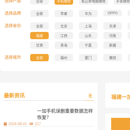
选择产品:
全部
手机维修
笔记本电脑维修
手表维修
选择品牌:
OPPO
全部
苹果
华为
选择省份:
全部
北京
上海
天津
福建
江西
山东
河南
甘肃
青海
宁夏
新疆
选择城市:
全部
福州
厦门
莆田
最新资讯
福建一
一加手机误删重要数据怎样
恢复？
2026-08-02
217