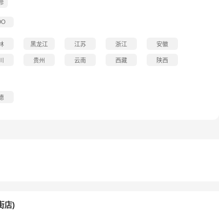
修
OO
林
黑龙江
江苏
浙江
安徽
川
贵州
云南
西藏
陕西
德
街店)