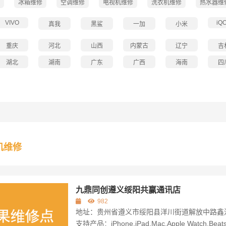
冰箱维修
空调维修
电视机维修
洗衣机维修
热水器维
VIVO
iQ
真我
黑鲨
一加
小米
重庆
河北
山西
内蒙古
辽宁
吉
湖北
湖南
广东
广西
海南
四
机维修
九鼎同创遵义绥阳共赢通讯店
982
地址：贵州省遵义市绥阳县洋川街道解放中路鑫港
支持产品：iPhone,iPad,Mac,Apple Watch,Beats,