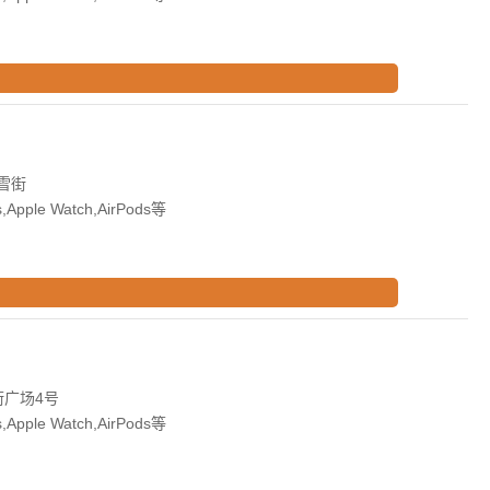
雪街
Apple Watch,AirPods等
广场4号
Apple Watch,AirPods等