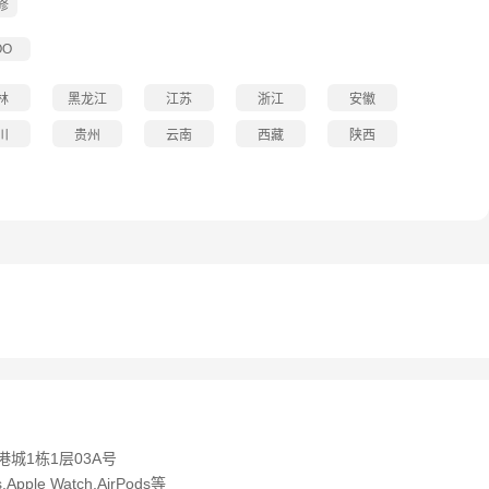
修
OO
林
黑龙江
江苏
浙江
安徽
川
贵州
云南
西藏
陕西
城1栋1层03A号
Apple Watch,AirPods等