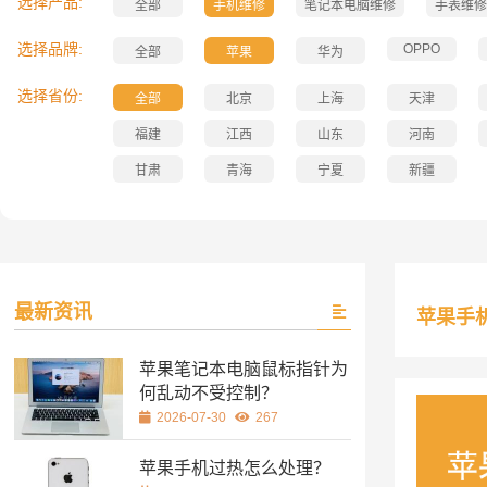
选择产品:
全部
手机维修
笔记本电脑维修
手表维修
选择品牌:
OPPO
全部
苹果
华为
选择省份:
全部
北京
上海
天津
福建
江西
山东
河南
甘肃
青海
宁夏
新疆
最新资讯
苹果手
苹果笔记本电脑鼠标指针为
何乱动不受控制？
2026-07-30
267
苹果手机过热怎么处理？