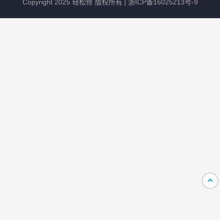
Copyright 2025 轻松修 版权所有 |
浙ICP备16025213号-9
vivo手机进海水了可以进行维修吗？
2026-08-07
91
vivo手机耳机接口无声音怎么办？
2026-07-29
296
vivo手机怎么投屏到电视
2026-07-23
515
vivo手机屏幕因摔倒而出现裂痕，应该
怎么办？
2026-07-17
312
vivo手机app变灰色了怎么恢复正常
2026-07-14
403