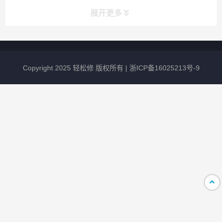
展开更多
最新资讯
Copyright 2025 轻松修 版权所有 |
浙ICP备16025213号-9
vivo手机进海水了可以进行维修吗？
2026-08-07
109
vivo手机耳机接口无声音怎么办？
2026-07-29
316
vivo手机怎么投屏到电视
2026-07-23
533
vivo手机屏幕因摔倒而出现裂痕，应该