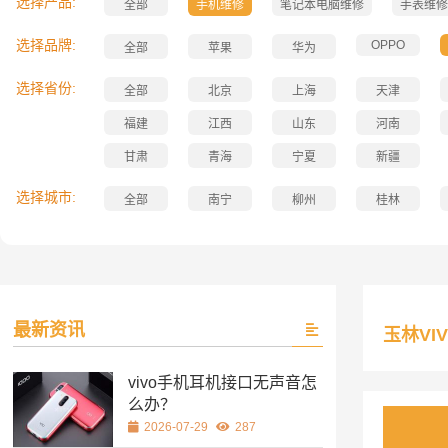
选择产品:
全部
手机维修
笔记本电脑维修
手表维修
选择品牌:
OPPO
全部
苹果
华为
选择省份:
全部
北京
上海
天津
福建
江西
山东
河南
甘肃
青海
宁夏
新疆
选择城市:
全部
南宁
柳州
桂林
最新资讯
玉林VI
vivo手机耳机接口无声音怎
么办？
2026-07-29
287