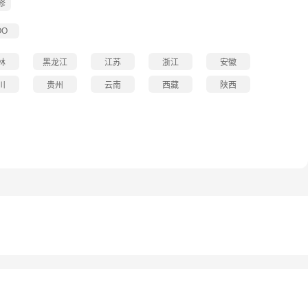
修
OO
林
黑龙江
江苏
浙江
安徽
川
贵州
云南
西藏
陕西