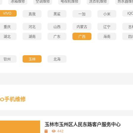
冰箱维修
空调维修
电视机维修
洗衣机维修
热水器维
VIVO
iQ
真我
黑鲨
一加
小米
重庆
河北
山西
内蒙古
辽宁
吉
湖北
湖南
广东
广西
海南
四
钦州
玉林
北海
VO手机维修
玉林市玉州区人民东路客户服务中心
442