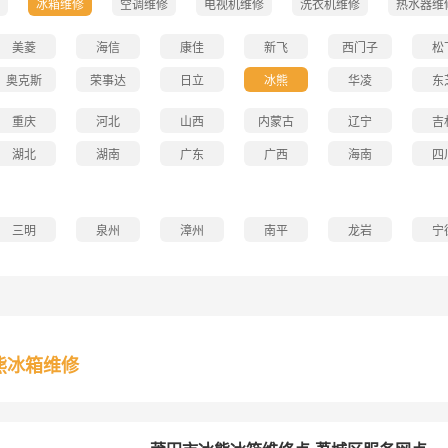
冰箱维修
空调维修
电视机维修
洗衣机维修
热水器维
美菱
海信
康佳
新飞
西门子
松
奥克斯
荣事达
日立
冰熊
华凌
东
重庆
河北
山西
内蒙古
辽宁
吉
湖北
湖南
广东
广西
海南
四
三明
泉州
漳州
南平
龙岩
宁
熊冰箱维修