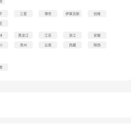
修
下
三星
博世
伊莱克斯
创维
芝
林
黑龙江
江苏
浙江
安徽
川
贵州
云南
西藏
陕西
德